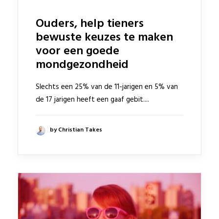
Ouders, help tieners
bewuste keuzes te maken
voor een goede
© 2017 Beter Gebit
mondgezondheid
Sitemap
|
Disclaimer
Privacy Policy
Slechts een 25% van de 11-jarigen en 5% van
de 17 jarigen heeft een gaaf gebit....
by Christian Takes