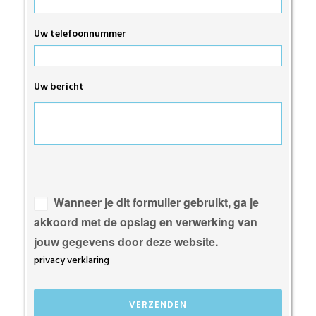
Uw telefoonnummer
Uw bericht
Gelieve
dit
veld
Wanneer je dit formulier gebruikt, ga je
leeg
akkoord met de opslag en verwerking van
te
jouw gegevens door deze website.
laten.
privacy verklaring