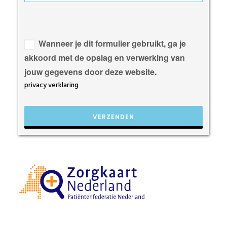
Gelieve
dit
veld
Wanneer je dit formulier gebruikt, ga je
leeg
akkoord met de opslag en verwerking van
te
jouw gegevens door deze website.
laten.
privacy verklaring