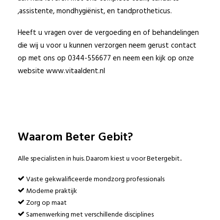
,assistente, mondhygiënist, en tandprotheticus.
Heeft u vragen over de vergoeding en of behandelingen
die wij u voor u kunnen verzorgen neem gerust contact
© 2017 Beter Gebit
op met ons op 0344-556677 en neem een kijk op onze
Sitemap
|
Disclaimer
website
www.vitaaldent.nl
Privacy Policy
Waarom Beter Gebit?
Alle specialisten in huis. Daarom kiest u voor Betergebit..
Vaste gekwalificeerde mondzorg professionals
Moderne praktijk
Zorg op maat
Samenwerking met verschillende disciplines