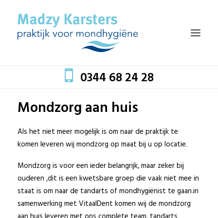
0344 68 24 28
Mondzorg aan huis
HOME
TEAM
Als het niet meer mogelijk is om naar de praktijk te
komen leveren wij mondzorg op maat bij u op locatie.
BEHANDELINGEN
MONDZORG EN GEZONDHEID
Mondzorg is voor een ieder belangrijk, maar zeker bij
ouderen ,dit is een kwetsbare groep die vaak niet mee in
TARIEVEN
staat is om naar de tandarts of mondhygiënist te gaan.in
BLOG
samenwerking met VitaalDent komen wij de mondzorg
aan huis leveren met ons complete team, tandarts
CONTACT