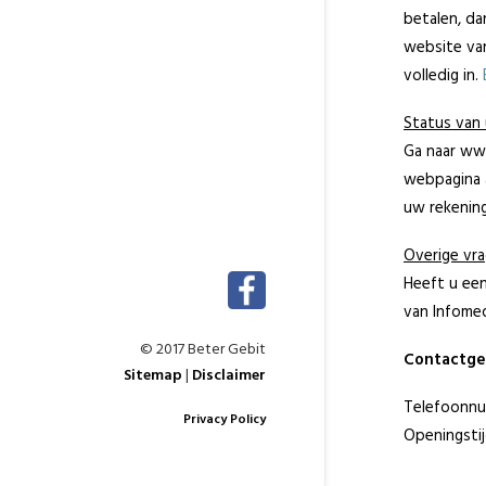
betalen, da
website van
volledig in.
Status van 
Ga naar www
webpagina a
uw rekening
Overige vr
Heeft u een
van Infomed
© 2017 Beter Gebit
Contactg
Sitemap
|
Disclaimer
Telefoonnu
Privacy Policy
Openingstij