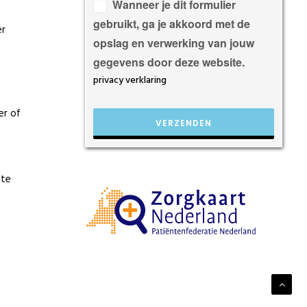
veld
Wanneer je dit formulier
leeg
gebruikt, ga je akkoord met de
er
te
opslag en verwerking van jouw
laten.
gegevens door deze website.
privacy verklaring
er of
ite