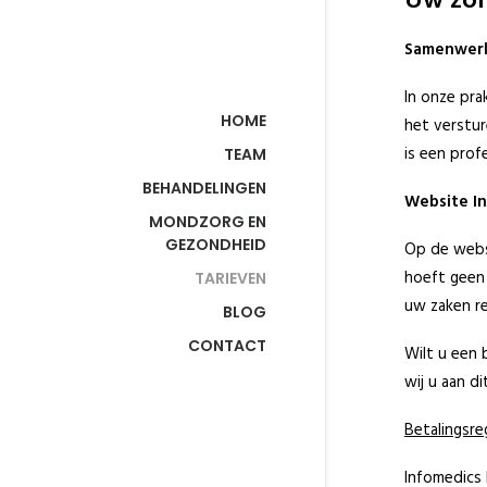
Uw zor
Samenwerk
In onze pra
HOME
het verstur
is een prof
TEAM
BEHANDELINGEN
Website I
MONDZORG EN
GEZONDHEID
Op de websi
hoeft geen
TARIEVEN
uw zaken re
BLOG
CONTACT
Wilt u een 
wij u aan d
Betalingsre
Infomedics 