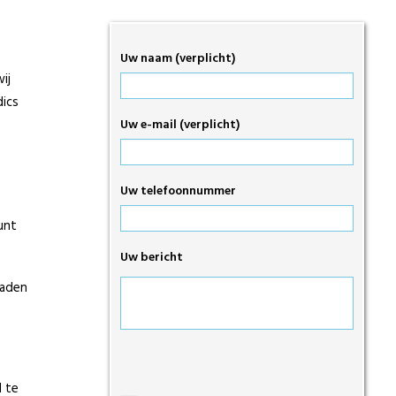
Uw naam (verplicht)
ij
dics
Uw e-mail (verplicht)
Uw telefoonnummer
unt
Uw bericht
raden
Gelieve
dit
d te