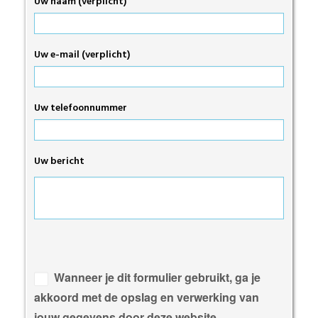
Uw naam (verplicht)
Uw e-mail (verplicht)
Uw telefoonnummer
Uw bericht
Gelieve
dit
veld
Wanneer je dit formulier gebruikt, ga je
leeg
akkoord met de opslag en verwerking van
te
jouw gegevens door deze website.