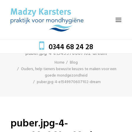
0344 68 24 28
puber.jpg-4-e1549970607102-dream
Home
Blog
HOME
Ouders, help tieners bewuste keuzes te maken voor een
goede mondgezondheid
TEAM
puber.jpg-4-e1549970607102-dream
BEHANDELINGEN
MONDZORG EN GEZONDHEID
TARIEVEN
puber.jpg-4-
BLOG
CONTACT