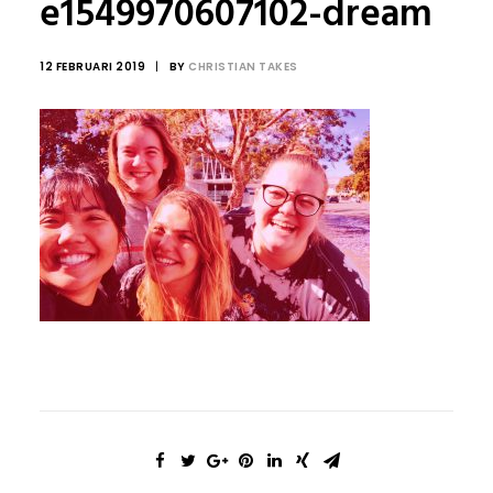
e1549970607102-dream
12 FEBRUARI 2019
|
BY
CHRISTIAN TAKES
© 2017 Beter Gebit
Sitemap
|
Disclaimer
Privacy Policy