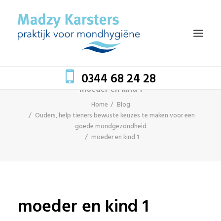
0344 68 24 28
moeder en kind 1
Home
Blog
HOME
Ouders, help tieners bewuste keuzes te maken voor een
goede mondgezondheid
TEAM
moeder en kind 1
BEHANDELINGEN
MONDZORG EN GEZONDHEID
TARIEVEN
moeder en kind 1
BLOG
CONTACT