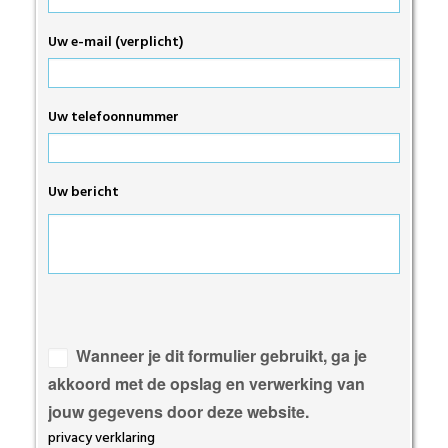
Uw e-mail (verplicht)
Uw telefoonnummer
Uw bericht
Gelieve
dit
veld
Wanneer je dit formulier gebruikt, ga je
leeg
akkoord met de opslag en verwerking van
te
jouw gegevens door deze website.
laten.
privacy verklaring