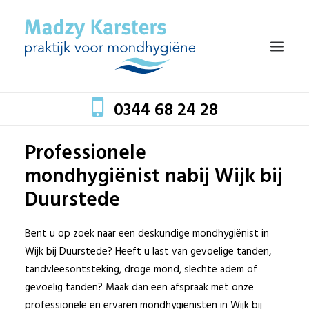
0344 68 24 28
Professionele
HOME
mondhygiënist nabij Wijk bij
TEAM
Duurstede
BEHANDELINGEN
MONDZORG EN GEZONDHEID
Bent u op zoek naar een deskundige mondhygiënist in
Wijk bij Duurstede? Heeft u last van gevoelige tanden,
TARIEVEN
tandvleesontsteking, droge mond, slechte adem of
BLOG
gevoelig tanden? Maak dan een afspraak met onze
professionele en ervaren mondhygiënisten in Wijk bij
CONTACT