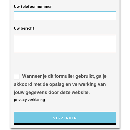
Uw telefoonnummer
Uw bericht
Gelieve
dit
veld
Wanneer je dit formulier gebruikt, ga je
leeg
akkoord met de opslag en verwerking van
te
jouw gegevens door deze website.
laten.
privacy verklaring