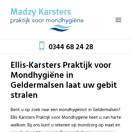
0344 68 24 28
Ellis-Karsters Praktijk voor
HOME
Mondhygiëne in
TEAM
Geldermalsen laat uw gebit
BEHANDELINGEN
stralen
MONDZORG EN GEZONDHEID
Bent u op zoek naar een mondhygiënist in Geldermalsen?
TARIEVEN
Ellis-Karsters Praktijk voor Mondhygiëne heet u van harte
BLOG
welkom. Bij ons kunt u rekenen op mondzorg op maat en
CONTACT