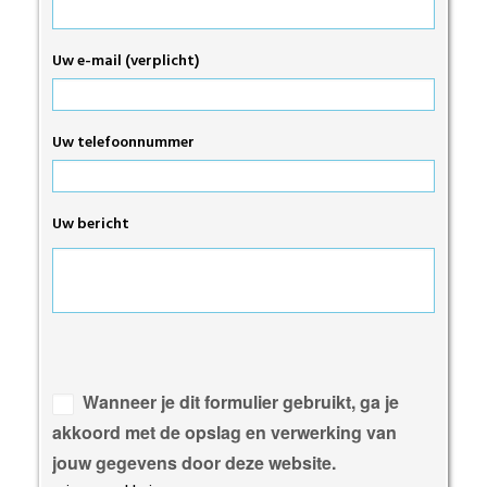
Uw e-mail (verplicht)
Uw telefoonnummer
Uw bericht
Gelieve
dit
veld
Wanneer je dit formulier gebruikt, ga je
leeg
akkoord met de opslag en verwerking van
te
jouw gegevens door deze website.
laten.