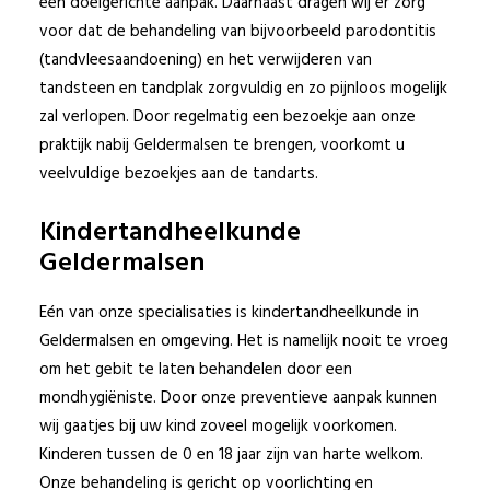
een doelgerichte aanpak. Daarnaast dragen wij er zorg
voor dat de behandeling van bijvoorbeeld parodontitis
(tandvleesaandoening) en het verwijderen van
tandsteen en tandplak zorgvuldig en zo pijnloos mogelijk
© 2017 Beter Gebit
zal verlopen. Door regelmatig een bezoekje aan onze
Sitemap
|
Disclaimer
praktijk nabij Geldermalsen te brengen, voorkomt u
veelvuldige bezoekjes aan de tandarts.
Privacy Policy
Kindertandheelkunde
Geldermalsen
Eén van onze specialisaties is kindertandheelkunde in
Geldermalsen en omgeving. Het is namelijk nooit te vroeg
om het gebit te laten behandelen door een
mondhygiëniste. Door onze preventieve aanpak kunnen
wij gaatjes bij uw kind zoveel mogelijk voorkomen.
Kinderen tussen de 0 en 18 jaar zijn van harte welkom.
Onze behandeling is gericht op voorlichting en