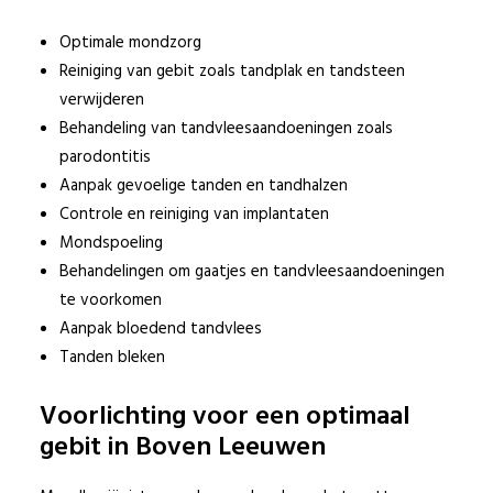
Optimale mondzorg
Reiniging van gebit zoals tandplak en tandsteen
verwijderen
© 2017 Beter Gebit
Behandeling van tandvleesaandoeningen zoals
Sitemap
|
Disclaimer
parodontitis
Aanpak gevoelige tanden en tandhalzen
Privacy Policy
Controle en reiniging van implantaten
Mondspoeling
Behandelingen om gaatjes en tandvleesaandoeningen
te voorkomen
Aanpak bloedend tandvlees
Tanden bleken
Voorlichting voor een optimaal
gebit in Boven Leeuwen