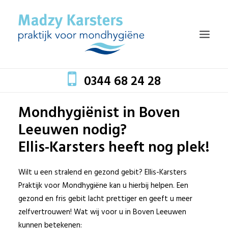
0344 68 24 28
Mondhygiënist in Boven
HOME
Leeuwen nodig?
TEAM
Ellis-Karsters heeft nog plek!
BEHANDELINGEN
MONDZORG EN GEZONDHEID
Wilt u een stralend en gezond gebit? Ellis-Karsters
Praktijk voor Mondhygiëne kan u hierbij helpen. Een
TARIEVEN
gezond en fris gebit lacht prettiger en geeft u meer
BLOG
zelfvertrouwen! Wat wij voor u in Boven Leeuwen
kunnen betekenen:
CONTACT