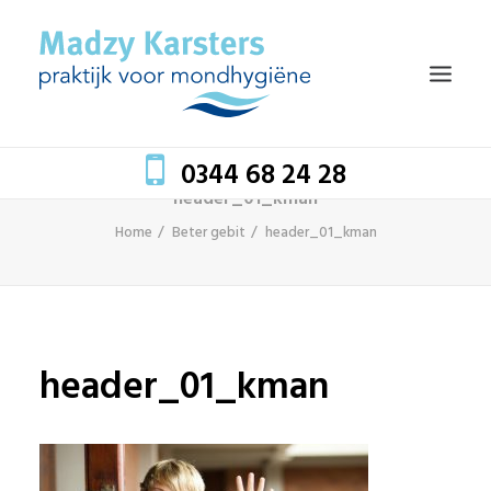
0344 68 24 28
header_01_kman
Home
Beter gebit
header_01_kman
HOME
TEAM
BEHANDELINGEN
MONDZORG EN GEZONDHEID
header_01_kman
TARIEVEN
BLOG
CONTACT