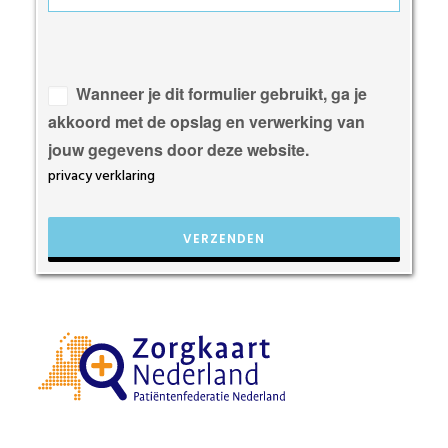
Gelieve
dit
veld
Wanneer je dit formulier gebruikt, ga je
leeg
akkoord met de opslag en verwerking van
te
jouw gegevens door deze website.
laten.
privacy verklaring