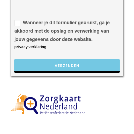
Gelieve
dit
veld
Wanneer je dit formulier gebruikt, ga je
leeg
akkoord met de opslag en verwerking van
te
jouw gegevens door deze website.
laten.
privacy verklaring