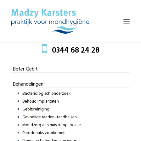
0344 68 24 28
Beter Gebit
HOME
TEAM
Behandelingen
Bacteriologisch onderzoek
BEHANDELINGEN
Behoud implantaten
MONDZORG EN GEZONDHEID
Gebitsreiniging
TARIEVEN
Gevoelige tanden- tandhalzen
Mondzorg aan huis of op locatie
BLOG
Parodontitis voorkomen
CONTACT
Preventie bij kinderen en jeugd