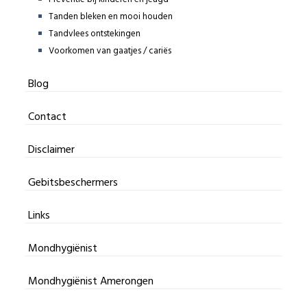
Tanden bleken en mooi houden
Tandvlees ontstekingen
Voorkomen van gaatjes / cariës
© 2017 Beter Gebit
Blog
Sitemap
|
Disclaimer
Contact
Privacy Policy
Disclaimer
Gebitsbeschermers
Links
Mondhygiënist
Mondhygiënist Amerongen