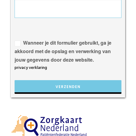
Gelieve
dit
veld
Wanneer je dit formulier gebruikt, ga je
leeg
akkoord met de opslag en verwerking van
te
jouw gegevens door deze website.
laten.
privacy verklaring