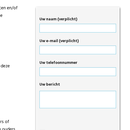
ten en/of
de
Uw naam (verplicht)
Uw e-mail (verplicht)
Uw telefoonnummer
p deze
Uw bericht
Gelieve
rs of
dit
n ouders