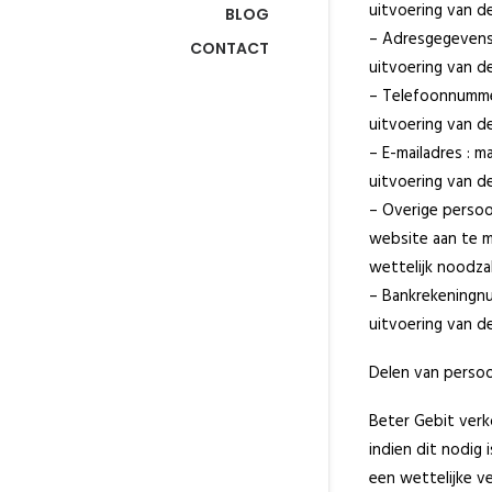
uitvoering van d
BLOG
– Adresgegevens :
CONTACT
uitvoering van d
– Telefoonnummer 
uitvoering van d
– E-mailadres : m
uitvoering van d
– Overige persoo
website aan te ma
wettelijk noodza
– Bankrekeningnum
uitvoering van d
Delen van perso
Beter Gebit verk
indien dit nodig
een wettelijke v