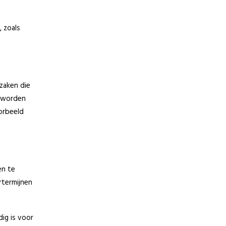
, zoals
zaken die
e worden
orbeeld
en te
rtermijnen
dig is voor