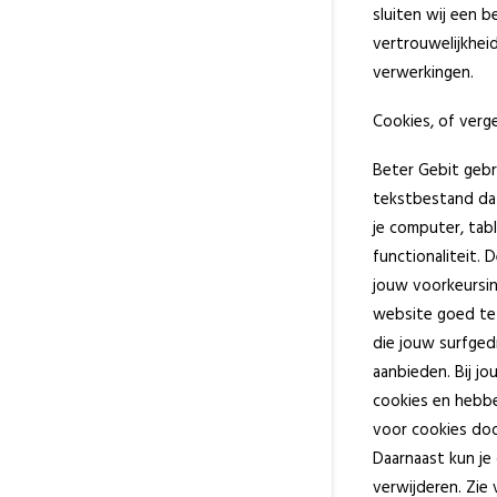
sluiten wij een 
vertrouwelijkhei
verwerkingen.
Cookies, of verge
Beter Gebit gebru
tekstbestand dat
je computer, tab
functionaliteit.
jouw voorkeursi
website goed te 
die jouw surfge
aanbieden. Bij j
cookies en hebbe
voor cookies doo
Daarnaast kun je 
verwijderen. Zie 