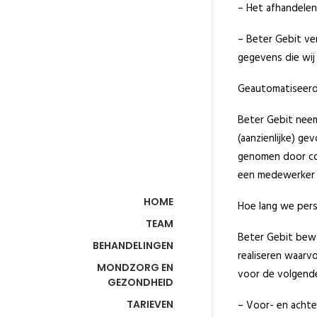
– Het afhandelen
– Beter Gebit ver
gegevens die wij
Geautomatiseerd
Beter Gebit neem
(aanzienlijke) g
genomen door co
een medewerker v
HOME
Hoe lang we pe
TEAM
Beter Gebit bewa
BEHANDELINGEN
realiseren waarv
MONDZORG EN
voor de volgend
GEZONDHEID
TARIEVEN
– Voor- en achter