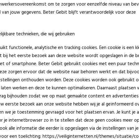
bewerkersovereenkomst om te zorgen voor eenzelfde niveau van beve
d van jouw gegevens. Beter Gebit blijft verantwoordelijk voor deze
lijkbare technieken, die wij gebruiken
ikt functionele, analytische en tracking cookies. Een cookie is een kl
 bij het eerste bezoek aan deze website wordt opgeslagen in de b
let of smartphone. Beter Gebit gebruikt cookies met een puur techn
 Deze zorgen ervoor dat de website naar behoren werkt en dat bijvo
nstellingen onthouden worden. Deze cookies worden ook gebruikt 
laten werken en deze te kunnen optimaliseren. Daarnaast plaatsen 
drag bijhouden zodat we op maat gemaakte content en advertentie
ouw eerste bezoek aan onze website hebben wij je al geïnformeerd o
n we je toestemming gevraagd voor het plaatsen ervan. Je kunt je 
r je internetbrowser zo in te stellen dat deze geen cookies meer op
ook alle informatie die eerder is opgeslagen via de instellingen van 
voor een toelichting: https://veiliginternetten.nl/themes/situatie/co