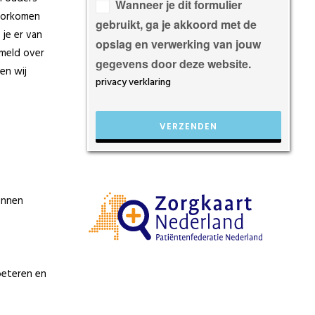
veld
Wanneer je dit formulier
voorkomen
leeg
gebruikt, ga je akkoord met de
je er van
te
opslag en verwerking van jouw
meld over
laten.
gegevens door deze website.
en wij
privacy verklaring
kunnen
beteren en