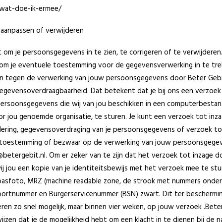
-wat-doe-ik-ermee/
 aanpassen of verwijderen
t om je persoonsgegevens in te zien, te corrigeren of te verwijderen
 om je eventuele toestemming voor de gegevensverwerking in te tre
n tegen de verwerking van jouw persoonsgegevens door Beter Geb
gegevensoverdraagbaarheid. Dat betekent dat je bij ons een verzoek
ersoonsgegevens die wij van jou beschikken in een computerbestan
or jou genoemde organisatie, te sturen. Je kunt een verzoek tot inza
jdering, gegevensoverdraging van je persoonsgegevens of verzoek t
je toestemming of bezwaar op de verwerking van jouw persoonsgege
betergebit.nl. Om er zeker van te zijn dat het verzoek tot inzage do
ij jou een kopie van je identiteitsbewijs met het verzoek mee te st
 pasfoto, MRZ (machine readable zone, de strook met nummers onde
ortnummer en Burgerservicenummer (BSN) zwart. Dit ter beschermin
eren zo snel mogelijk, maar binnen vier weken, op jouw verzoek .Bete
ijzen dat je de mogelijkheid hebt om een klacht in te dienen bij de n