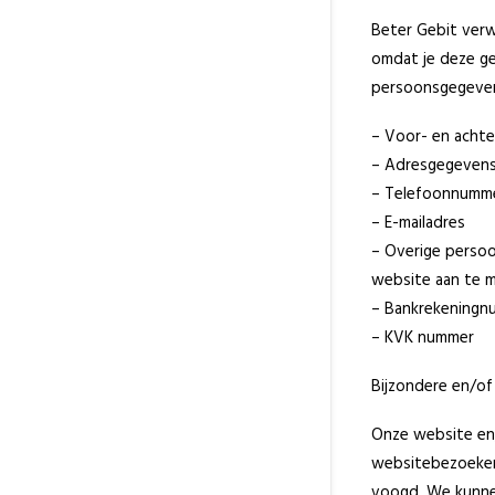
Beter Gebit verw
omdat je deze ge
persoonsgegeven
– Voor- en acht
– Adresgegeven
– Telefoonnumm
– E-mailadres
– Overige persoo
website aan te m
– Bankrekeningn
– KVK nummer
Bijzondere en/of
Onze website en/
websitebezoekers
voogd. We kunnen