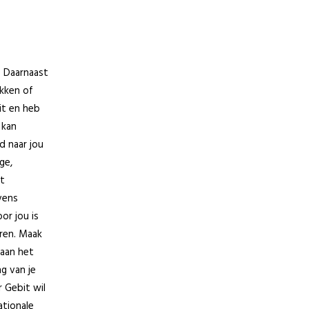
. Daarnaast
kken of
it en heb
 kan
d naar jou
ge,
ot
vens
or jou is
uren. Maak
raan het
g van je
r Gebit wil
ationale