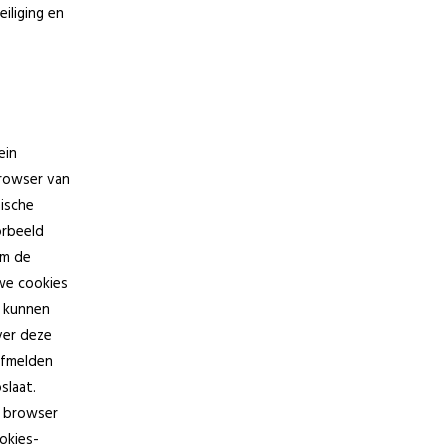
iliging en
ein
rowser van
ische
orbeeld
om de
we cookies
s kunnen
ver deze
afmelden
slaat.
je browser
okies-